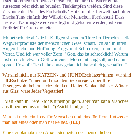
Dazu kommen skrupellose Personen, die ihre Haustiere einfach
aussetzen oder sich an brutalen Tierkämpfen weiden. Sind diese
Zustände der Preis des Fortschritts? Hat Gott die Tierwelt nach ihrer
Erschaffung einfach der Willkür der Menschen überlassen? Dass
Tiere zu Nahrungszwecken erlegt und gehalten werden, ist kein
Freibrief für Grausamkeiten.
Ich betrachtete all` die in Käfigen sitzenden Tiere im Tierheim ... die
Wegwerfprodukte der menschlichen Gesellschaft. Ich sah in ihren
Augen Liebe und Hoffnung, Angst und Schrecken, Trauer und
Verrat. Und ich war voller Zorn: "Gott, das ist schrecklich! Warum
tust du nicht etwas? Gott war einen Momennt lang still, und dann
sprach Er sanft: "Ich habe etwas getan, ich habe dich geschaffen."
Wir sind nicht nur KATZEN- und HUNDEschützer*innen, wir sind
TIERschützer*innen und möchten Sie anregen, über Ihre
Essengewohnheiten nachzudenken. Hätten Schlachthäuser Wände
aus Glas, wäre Jeder Vegetarier!
„Man kann in Tiere Nichts hineinprügeln, aber man kann Manches
aus ihnen herausstreicheln.“(Astrid Lindgren)
Man hat nicht ein Herz für Menschen und eins für Tiere. Entweder
man hat eines oder man hat keines. (B.J.)
Eine der blamabelsten Angelegenheiten der menschlichen