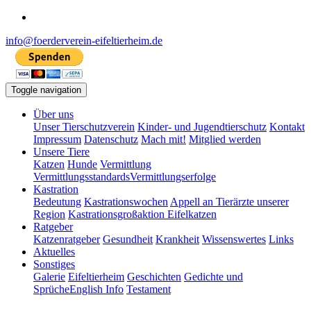
info@foerderverein-eifeltierheim.de
Toggle navigation
Über uns
Unser Tierschutzverein
Kinder- und Jugendtierschutz
Kontakt
Impressum
Datenschutz
Mach mit!
Mitglied werden
Unsere Tiere
Katzen
Hunde
Vermittlung
Vermittlungsstandards
Vermittlungserfolge
Kastration
Bedeutung
Kastrationswochen
Appell an Tierärzte unserer
Region
Kastrationsgroßaktion Eifelkatzen
Ratgeber
Katzenratgeber
Gesundheit
Krankheit
Wissenswertes
Links
Aktuelles
Sonstiges
Galerie
Eifeltierheim
Geschichten
Gedichte und
Sprüche
English Info
Testament