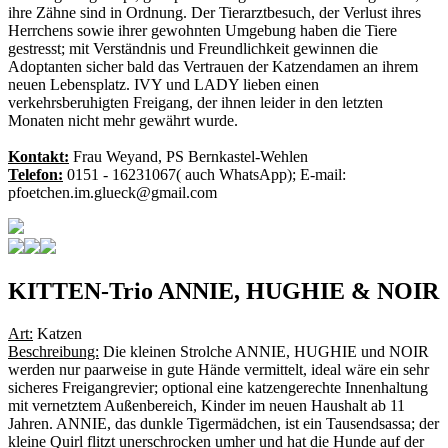
ihre Zähne sind in Ordnung. Der Tierarztbesuch, der Verlust ihres
Herrchens sowie ihrer gewohnten Umgebung haben die Tiere
gestresst; mit Verständnis und Freundlichkeit gewinnen die
Adoptanten sicher bald das Vertrauen der Katzendamen an ihrem
neuen Lebensplatz. IVY und LADY lieben einen
verkehrsberuhigten Freigang, der ihnen leider in den letzten
Monaten nicht mehr gewährt wurde.
Kontakt:
Frau Weyand, PS Bernkastel-Wehlen
Telefon:
0151 - 16231067( auch WhatsApp); E-mail:
pfoetchen.im.glueck@gmail.com
KITTEN-Trio ANNIE, HUGHIE & NOIR
Art:
Katzen
Beschreibung:
Die kleinen Strolche ANNIE, HUGHIE und NOIR
werden nur paarweise in gute Hände vermittelt, ideal wäre ein sehr
sicheres Freigangrevier; optional eine katzengerechte Innenhaltung
mit vernetztem Außenbereich, Kinder im neuen Haushalt ab 11
Jahren. ANNIE, das dunkle Tigermädchen, ist ein Tausendsassa; der
kleine Quirl flitzt unerschrocken umher und hat die Hunde auf der