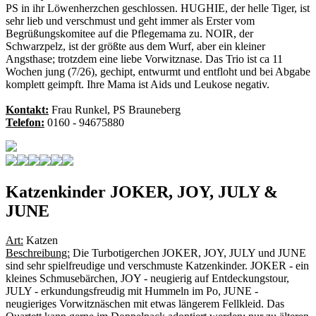
PS in ihr Löwenherzchen geschlossen. HUGHIE, der helle Tiger, ist
sehr lieb und verschmust und geht immer als Erster vom
Begrüßungskomitee auf die Pflegemama zu. NOIR, der
Schwarzpelz, ist der größte aus dem Wurf, aber ein kleiner
Angsthase; trotzdem eine liebe Vorwitznase. Das Trio ist ca 11
Wochen jung (7/26), gechipt, entwurmt und entfloht und bei Abgabe
komplett geimpft. Ihre Mama ist Aids und Leukose negativ.
Kontakt:
Frau Runkel, PS Brauneberg
Telefon:
0160 - 94675880
Katzenkinder JOKER, JOY, JULY &
JUNE
Art:
Katzen
Beschreibung:
Die Turbotigerchen JOKER, JOY, JULY und JUNE
sind sehr spielfreudige und verschmuste Katzenkinder. JOKER - ein
kleines Schmusebärchen, JOY - neugierig auf Entdeckungstour,
JULY - erkundungsfreudig mit Hummeln im Po, JUNE -
neugieriges Vorwitznäschen mit etwas längerem Fellkleid. Das