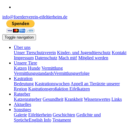
info@foerderverein-eifeltierheim.de
Toggle navigation
Über uns
Unser Tierschutzverein
Kinder- und Jugendtierschutz
Kontakt
Impressum
Datenschutz
Mach mit!
Mitglied werden
Unsere Tiere
Katzen
Hunde
Vermittlung
Vermittlungsstandards
Vermittlungserfolge
Kastration
Bedeutung
Kastrationswochen
Appell an Tierärzte unserer
Region
Kastrationsgroßaktion Eifelkatzen
Ratgeber
Katzenratgeber
Gesundheit
Krankheit
Wissenswertes
Links
Aktuelles
Sonstiges
Galerie
Eifeltierheim
Geschichten
Gedichte und
Sprüche
English Info
Testament