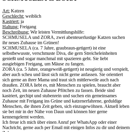
Art:
Katzen
Geschlecht:
weiblich
Kastriert:
ja
Haltung:
Freigang
Beschreibung:
Wir leisten Vermittlungshilfe:
SCHMUSELA und ZORA, zwei abenteuerlustige Katzen suchen
ihr neues Zuhause im Grünen!
SCHMUSELA (ca. 7 Jahre, graubraun-getigert) ist eine
selbstbewusste, verschmuste Diva, die gern Streicheleinheiten
genießt und sogar manchmal mit spazieren geht. Sie liebt
ausgiebigen Freigang, um Mäuse zu fangen.
ZORA (ca. 5 Jahre, orangeweiß-getigert) ist neugierig und verspielt,
aber auch scheu und lässt sich nicht gerne anfassen. Sie orientiert
sich gerne an ihrer Mama und traut sich mittlerweile auch nach
draußen. ZORA liebt es, mit Menschen zu spielen, braucht aber
noch Zeit, im neuen Zuhause Pfötchen zu fassen. Beide sind
kastriert, gechipt und stubenrein und suchen ein gemeinsames
Zuhause mit Freigang ins Grüne und katzenerfahrene, geduldige
Menschen, die ihnen Zeit geben, sich einzugewöhnen. Aktuell leben
sie bei mir in der Nähe von Daun und können hier gerne
kennengelernt werden.
Ich freue ich mich über einen Anruf per WhatsApp oder einer
Nachricht, gerne auch per Email mit einigen Infos zu dir und deinem