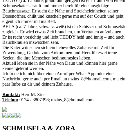
TEDDY (ca. 12 Jahre, graubraun getigert) ist ein Traum von einem
Schmusekater – sanft und immer bereit für eine ausgiebige
Bauchmassage. Er sucht die Nähe und Streicheleinheiten seiner
Dosenöffner, chillt und kuschelt gerne mit auf der Couch und geht
eigentlich immer mit ins Bett.
BELA (ca. 7 Jahre, schwarz-weiß) ist ein Schisser und Schmusebär
zugleich. Er wird etwas Zeit brauchen, um Vertrauen aufzubauen.
Er ist recht vorsichtig und liebt TEDDY heiß und innig – und auch
Bauchkraulen inzwischen sehr.
Die Kater wünschen sich ein liebevolles Zuhause mit Zeit für
Zuwendung, Geduld zum Ankommen und Herz für zwei treue
Seelen, die ihre Menschen bedingungslos lieben.
Aktuell leben sie in der Nähe von Daun und können hier gerne
kennengelernt werden.
Ich freue ich mich über einen Anruf per WhatsApp oder eine
Nachricht, gerne auch per Email an mzins_8@hotmail.com, mit ein
paar Infos zu dir und deinem Zuhause.
Kontakt:
Herr M. Zins
Telefon:
0174 - 3807398; mzins_8@hotmail.com
SCHMUSELA & ZORA