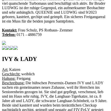
viel quatschende Turbomaus und beschäftigt sich aktiv. Ihr Bruder
LUDWIG ist der ruhige Gegenpol, ein aufmerksamer Beobachter
und sehr anhänglich. QUEENIE und LUDWIG sind 9/2023
geboren, kastriert, gechipt und geimpft. Ein sicheres Freigangareal
ist ein Muss für die beiden jungen Samtpfoten.
Kontakt:
Frau Schulz, PS Rothaus- Zemmer
Telefon:
0171 - 4886759
IVY & LADY
Art:
Katzen
Geschlecht:
weiblich
Haltung:
Freigang
Beschreibung:
Die hübschen Persermix-Damen IVY und LADY
suchen ein gemeinsames neues Zuhause, weil ihr Herrchen ins
Seniorenheim gezogen ist. Sie sind gut gepflegt, verschmust, lieb
und im Haus sehr ruhig. IVY, die Langhaar-Tigerkatze, ist ca. 8
Jahre alt und LADY, die schwarze Langhaar-Schönheit, ca 9 Jahre.
Beide sind kastriert und wurden beim tierärztlichen Checkup
nachträglich gechipt, geimpft und negativ auf FIV/FeLV getestet;