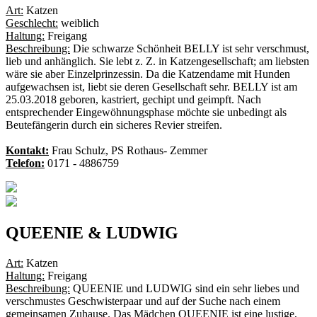
Art:
Katzen
Geschlecht:
weiblich
Haltung:
Freigang
Beschreibung:
Die schwarze Schönheit BELLY ist sehr verschmust,
lieb und anhänglich. Sie lebt z. Z. in Katzengesellschaft; am liebsten
wäre sie aber Einzelprinzessin. Da die Katzendame mit Hunden
aufgewachsen ist, liebt sie deren Gesellschaft sehr. BELLY ist am
25.03.2018 geboren, kastriert, gechipt und geimpft. Nach
entsprechender Eingewöhnungsphase möchte sie unbedingt als
Beutefängerin durch ein sicheres Revier streifen.
Kontakt:
Frau Schulz, PS Rothaus- Zemmer
Telefon:
0171 - 4886759
QUEENIE & LUDWIG
Art:
Katzen
Haltung:
Freigang
Beschreibung:
QUEENIE und LUDWIG sind ein sehr liebes und
verschmustes Geschwisterpaar und auf der Suche nach einem
gemeinsamen Zuhause. Das Mädchen QUEENIE ist eine lustige,